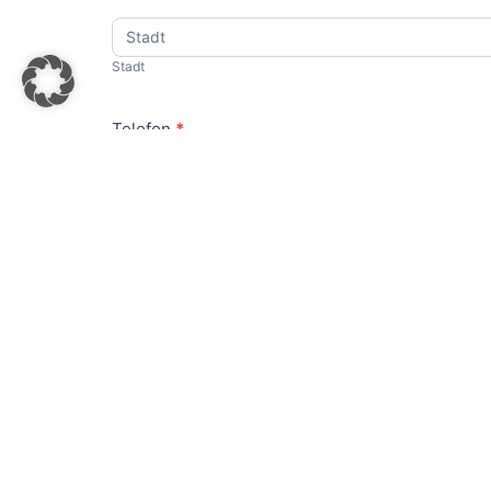
Stadt
Stadt
Telefon
*
Führerschein vorhanden?
Ja
Nein
Mache ich noch
Was du uns schon mal sagen möchtest