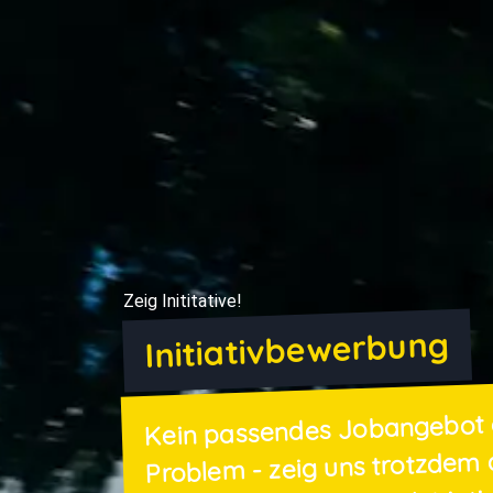
Zeig Inititative!
Initiativbewerbung
Kein passendes Jobangebot 
Problem - zeig uns trotzdem 