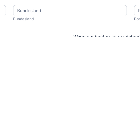
Bundesland
Po
Bundesland
Pos
Wann am besten zu erreichen
Vorerfahrung
Abgeschlossene Ausbildung
Meister
Quereinsteiger
Bewerbungsunterlagen hochl